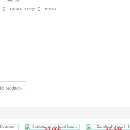
5
artículos
Enviar a un amigo
Imprimir
del producto
23,00€
33,00€