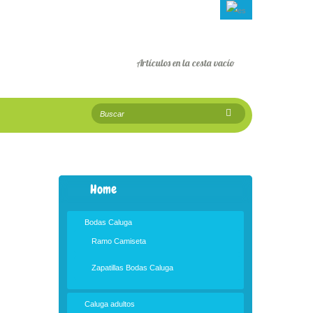
Artículos en la cesta
vacío
Home
Bodas Caluga
Ramo Camiseta
Zapatillas Bodas Caluga
Caluga adultos