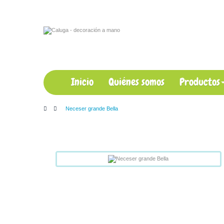
Iniciar sesión
Mi Cuenta
Caja
Lista de deseos
Cesta de la compra
Inicio
Quiénes somos
Productos
>
Neceser grande Bella