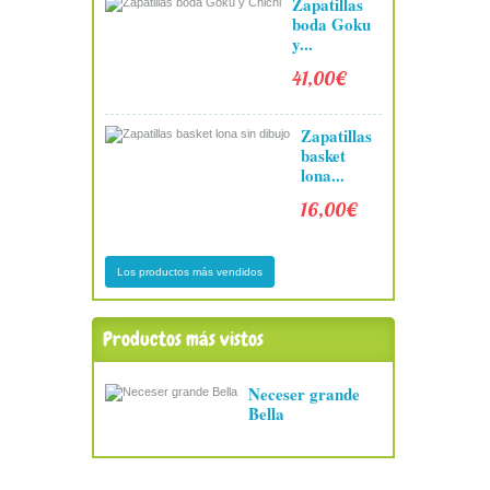
Zapatillas
boda Goku
y...
41,00€
Zapatillas
basket
lona...
16,00€
Los productos más vendidos
Productos más vistos
Neceser grande
Bella