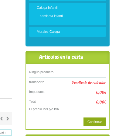
Caluga Infantil
camiseta infantil
Murales Caluga
Artículos en la cesta
Ningún producto
transporte
Pendiente de calcular
Impuestos
0,00€
Total
0,00€
El precio incluye IVA
‹
›
Confirmar