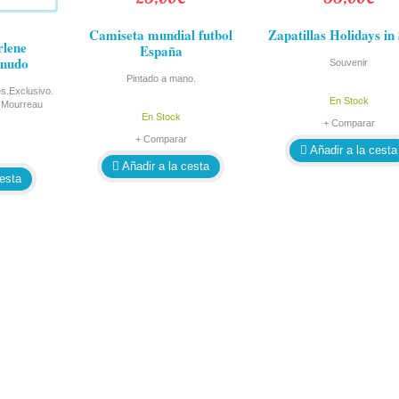
Camiseta mundial futbol
Zapatillas Holidays in
lene
España
snudo
Souvenir
Pintado a mano.
es.Exclusivo.
En Stock
 Mourreau
En Stock
+ Comparar
+ Comparar
Añadir a la cesta
Añadir a la cesta
cesta