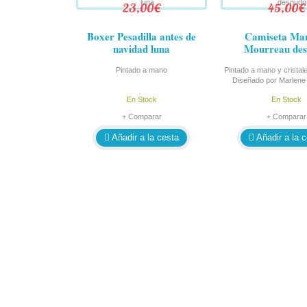
23,00€
45,00€
Boxer Pesadilla antes de
Camiseta Mar
navidad luna
Mourreau de
Pintado a mano
Pintado a mano y cristal
Diseñado por Marlene
En Stock
En Stock
+ Comparar
+ Comparar
Añadir a la cesta
Añadir a la 