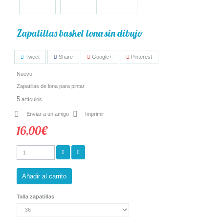
Zapatillas basket lona sin dibujo
Tweet
Share
Google+
Pinterest
Nuevo
Zapatillas de lona para pintar
5
artículos
Enviar a un amigo
Imprimir
16,00€
Añadir al carrito
Talla zapatillas