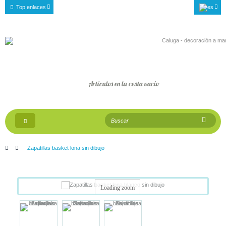
Top enlaces
Artículos en la cesta
vacío
Navegación
Toggle
>
Zapatillas basket lona sin dibujo
Loading zoom