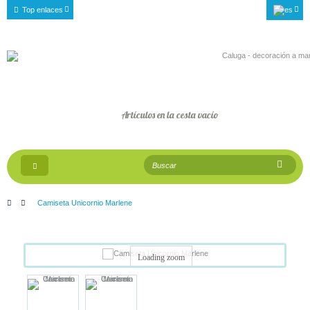
Top enlaces
Artículos en la cesta
vacío
Navegación
Toggle
>
Camiseta Unicornio Marlene
Loading zoom