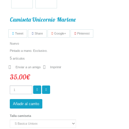
Camiseta Unicornio Marlene
Tweet
Share
Google+
Pinterest
Nuevo
Pintado a mano. Exclusivo.
5
artículos
Enviar a un amigo
Imprimir
35,00€
Añadir al carrito
Talla camiseta